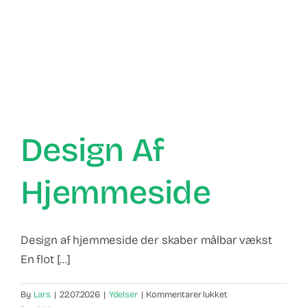
Design Af
Hjemmeside
Design af hjemmeside der skaber målbar vækst
En flot [...]
til
By
Lars
|
22.07.2026
|
Ydelser
|
Kommentarer lukket