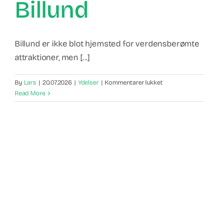
Billund
Billund er ikke blot hjemsted for verdensberømte
attraktioner, men [...]
til
By
Lars
|
20.07.2026
|
Ydelser
|
Kommentarer lukket
Digital
Read More
marketing
Billund