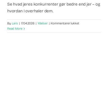
Se hvad jeres konkurrenter gør bedre end jer – og
hvordan I overhaler dem.
til
By
Lars
|
17.04.2026
|
Ydelser
|
Kommentarer lukket
Vækst
Read More
Audit