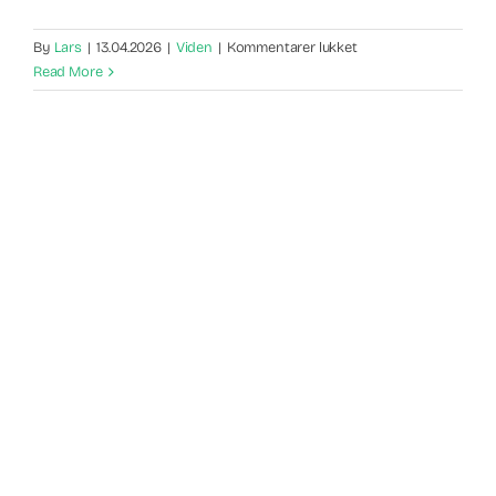
til
By
Lars
|
13.04.2026
|
Viden
|
Kommentarer lukket
Google
Read More
PageSpeed
Insights