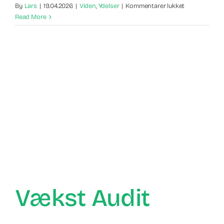
til
By
Lars
|
19.04.2026
|
Viden
,
Ydelser
|
Kommentarer lukket
Søgemaskine
Read More
og
SEO
Vækst Audit